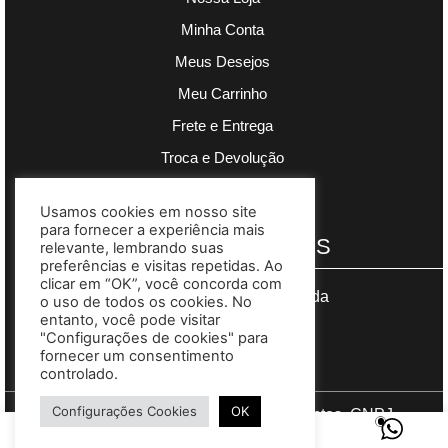
Minha Conta
Meus Desejos
Meu Carrinho
Frete e Entrega
Troca e Devolução
Política de Privacidade
Usamos cookies em nosso site
para fornecer a experiência mais
PAGAMENTOS
relevante, lembrando suas
preferências e visitas repetidas. Ao
clicar em “OK”, você concorda com
Segurança garantida
o uso de todos os cookies. No
entanto, você pode visitar
"Configurações de cookies" para
fornecer um consentimento
controlado.
Configurações Cookies
OK
Copyright © 2023 Madre Complementos. CNPJ
03.608.383/0001-73. Site desenvolvido por
Gomes Web
.