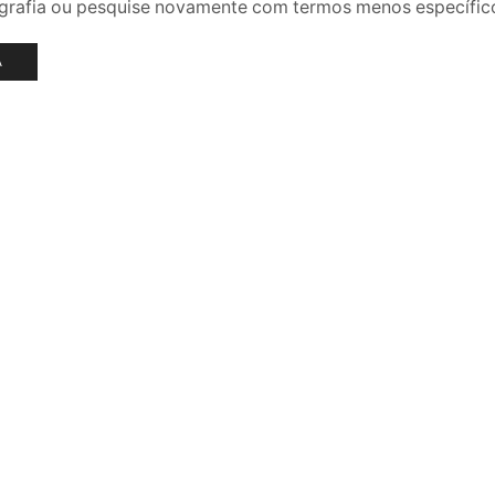
ografia ou pesquise novamente com termos menos específic
A