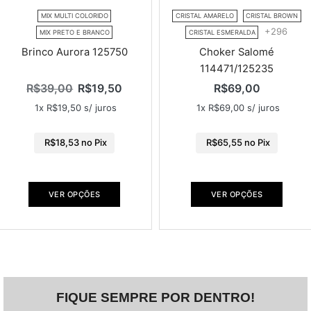
MIX MULTI COLORIDO
CRISTAL AMARELO
CRISTAL BROWN
+296
MIX PRETO E BRANCO
CRISTAL ESMERALDA
Brinco Aurora 125750
Choker Salomé
114471/125235
R$
39,00
R$
19,50
R$
69,00
1x
R$
19,50
s/ juros
1x
R$
69,00
s/ juros
R$
18,53
no Pix
R$
65,55
no Pix
VER OPÇÕES
VER OPÇÕES
FIQUE SEMPRE POR DENTRO!