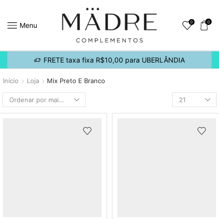
0
0
Menu
FRETE taxa fixa R$10,00 para UBERLÂNDIA
Início
Loja
Mix Preto E Branco