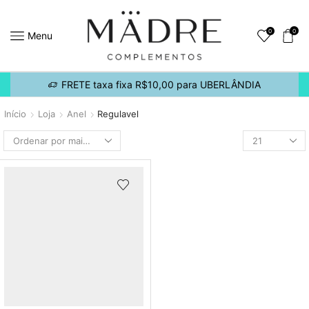
0
0
Menu
FRETE taxa fixa R$10,00 para UBERLÂNDIA
Início
Loja
Anel
Regulavel