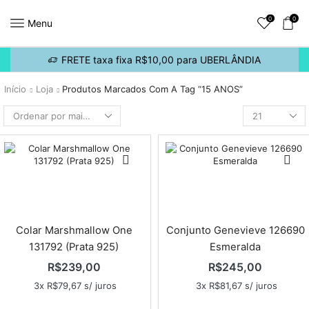
0
0
Menu
FRETE taxa fixa R$10,00 para UBERLÂNDIA
Início
Loja
Produtos Marcados Com A Tag “15 ANOS”
Colar Marshmallow One
Conjunto Genevieve 126690
131792 (Prata 925)
Esmeralda
R$
239,00
R$
245,00
3x
R$
79,67
s/ juros
3x
R$
81,67
s/ juros