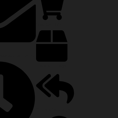
Meu Carrinho
lementos.com.br
Frete e Entrega
Troca e Devolução