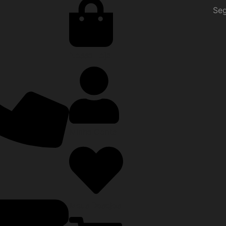
Seg
Nossa Loja
Minha Conta
0
Meus Desejos