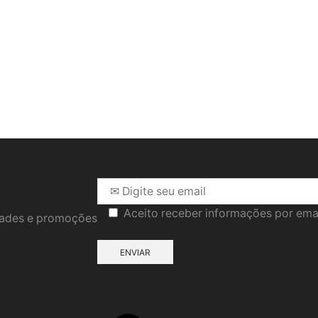
Aceito receber informações por ema
idades e promoções
NTATOS
INSTITUCIONAL
P