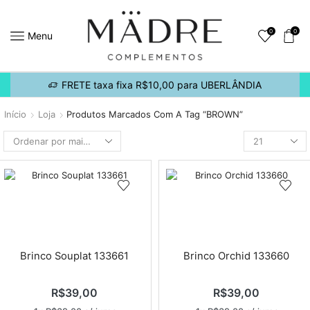
0
0
Menu
FRETE taxa fixa R$10,00 para UBERLÂNDIA
Início
Loja
Produtos Marcados Com A Tag “BROWN”
Brinco Souplat 133661
Brinco Orchid 133660
R$
39,00
R$
39,00