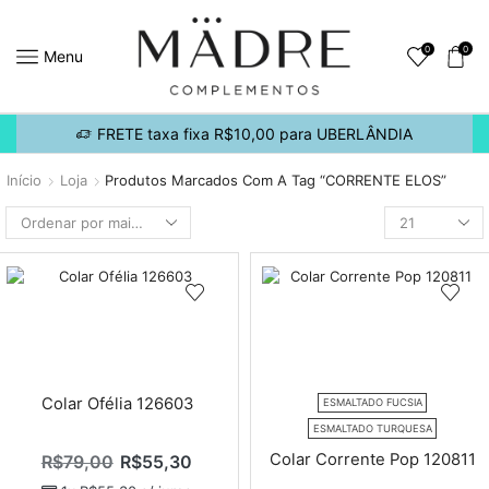
0
0
Menu
FRETE taxa fixa R$10,00 para UBERLÂNDIA
Início
Loja
Produtos Marcados Com A Tag “CORRENTE ELOS”
Colar Ofélia 126603
ESMALTADO FUCSIA
ESMALTADO TURQUESA
Colar Corrente Pop 120811
R$
79,00
R$
55,30