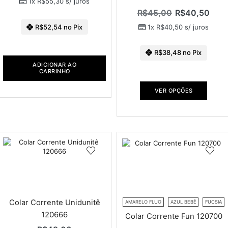
1x
R$
55,30
s/ juros
R$
45,00
R$
40,50
1x
R$
40,50
s/ juros
R$
52,54
no Pix
R$
38,48
no Pix
ADICIONAR AO
CARRINHO
VER OPÇÕES
Colar Corrente Unidunitê
AMARELO FLUO
AZUL BEBÊ
FUCSIA
120666
Colar Corrente Fun 120700