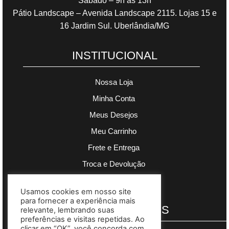
Sábado – 9h às 13h
Pátio Landscape – Avenida Landscape 2115. Lojas 15 e
16 Jardim Sul. Uberlândia/MG
INSTITUCIONAL
Nossa Loja
Minha Conta
Meus Desejos
Meu Carrinho
Frete e Entrega
Troca e Devolução
Política de Privacidade
Usamos cookies em nosso site
para fornecer a experiência mais
PAGAMENTOS
relevante, lembrando suas
preferências e visitas repetidas. Ao
clicar em “OK”, você concorda com