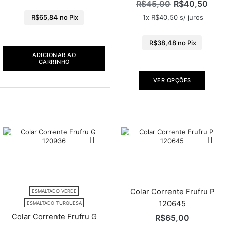
R$
45,00
R$
40,50
1x
R$
40,50
s/ juros
R$
65,84
no Pix
R$
38,48
no Pix
ADICIONAR AO
CARRINHO
VER OPÇÕES
Colar Corrente Frufru P
ESMALTADO VERDE
120645
ESMALTADO TURQUESA
Colar Corrente Frufru G
R$
65,00