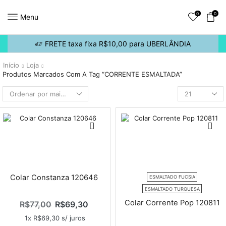
0
0
Menu
FRETE taxa fixa R$10,00 para UBERLÂNDIA
Início
Loja
Produtos Marcados Com A Tag “CORRENTE ESMALTADA”
Colar Constanza 120646
ESMALTADO FUCSIA
ESMALTADO TURQUESA
Colar Corrente Pop 120811
R$
77,00
R$
69,30
1x
R$
69,30
s/ juros