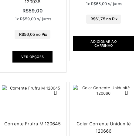
120936
1x
R$
65,00
s/ juros
R$
59,00
1x
R$
59,00
s/ juros
R$
61,75
no Pix
R$
56,05
no Pix
ADICIONAR AO
CARRINHO
VER OPÇÕES
Corrente Frufru M 120645
Colar Corrente Unidunitê
120666