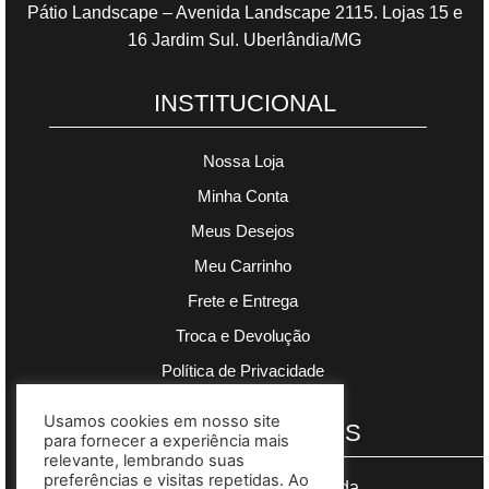
Pátio Landscape – Avenida Landscape 2115. Lojas 15 e
16 Jardim Sul. Uberlândia/MG
INSTITUCIONAL
Nossa Loja
Minha Conta
Meus Desejos
Meu Carrinho
Frete e Entrega
Troca e Devolução
Política de Privacidade
Usamos cookies em nosso site
PAGAMENTOS
para fornecer a experiência mais
relevante, lembrando suas
preferências e visitas repetidas. Ao
Segurança garantida