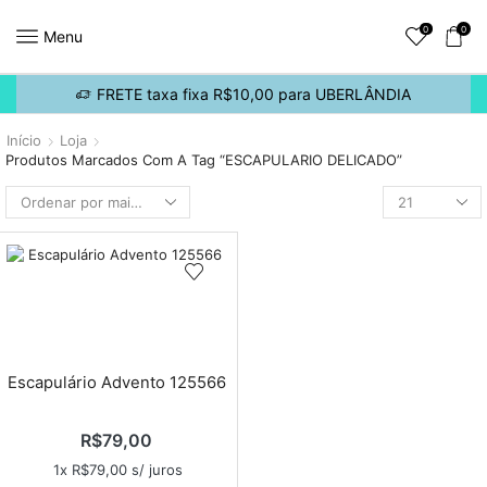
0
0
Menu
FRETE taxa fixa R$10,00 para UBERLÂNDIA
Início
Loja
Produtos Marcados Com A Tag “ESCAPULARIO DELICADO”
Escapulário Advento 125566
R$
79,00
1x
R$
79,00
s/ juros