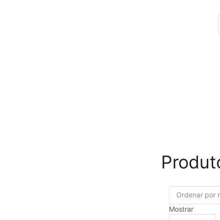
Produt
Mostrar