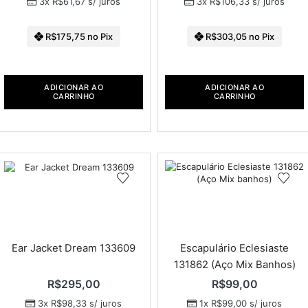
3x
R$
61,67
s/ juros
3x
R$
106,33
s/ juros
R$
175,75
no Pix
R$
303,05
no Pix
ADICIONAR AO
ADICIONAR AO
CARRINHO
CARRINHO
Ear Jacket Dream 133609
Escapulário Eclesiaste
131862 (Aço Mix Banhos)
R$
295,00
R$
99,00
3x
R$
98,33
s/ juros
1x
R$
99,00
s/ juros