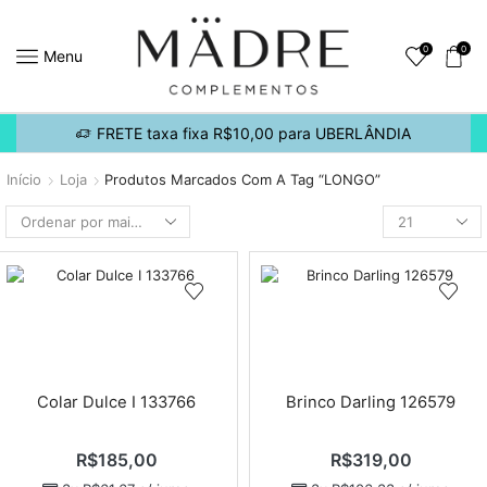
0
0
Menu
FRETE taxa fixa R$10,00 para UBERLÂNDIA
Início
Loja
Produtos Marcados Com A Tag “LONGO”
Colar Dulce I 133766
Brinco Darling 126579
R$
185,00
R$
319,00