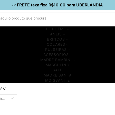
FRETE taxa fixa R$10,00 para UBERLÂNDIA
Search
input
LE POÈME
ANÉIS
BRINCOS
COLARES
PULSEIRAS
ACESSÓRIOS
MADRE BAMBINI
MASCULINO
SALE
MADRE SANTA
MOISSANITE
SA”