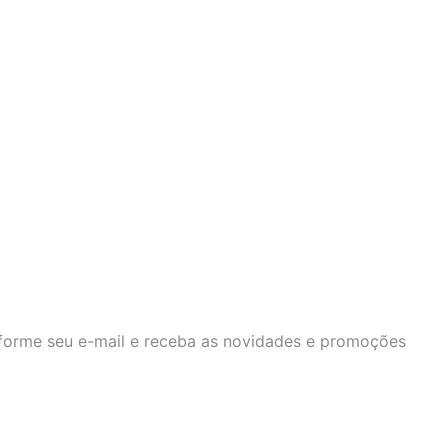
Brinco Donna 125876
R$
90,30
R$
129,00
1x
R$
90,30
s/ juros
R$
85,79
no Pix
Cinto Boho Chic 130310 Black/Prata
R$
99,50
R$
199,00
1x
R$
99,50
s/ juros
R$
94,53
no Pix
nforme seu e-mail e receba as novidades e promoções
Anel Rastafari 113172
R$
121,10
R$
173,00
2x
R$
60,55
s/ juros