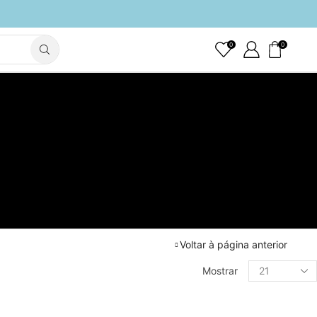
0
0
Voltar à página anterior
Filtrar Por Preço
Produtos
Mostrar
por
página
FILTRAR