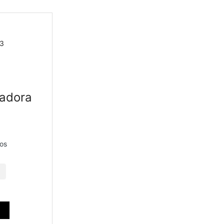
FILTRAR POR BANHO
Ouro 18k
(2)
Ródio
(2)
adora
PRODUTOS EM DESTAQUES
ros
x
Escapulário Ho'Oponopono Ouro 122207