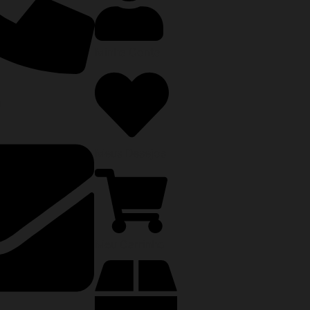
Minha Conta
0
Meus Desejos
Meu Carrinho