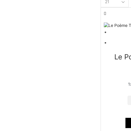
Le P
1