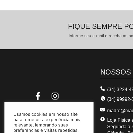
R$
94,53
no Pix
FIQUE SEMPRE P
Anel Rastafari 113172
Informe seu e-mail e receba as 
R$
121,10
R$
173,00
2x
R$
60,55
s/ juros
R$
115,05
no Pix
NOSSOS
Colar Ilha Do Sol 126121
(34) 3224-4
R$
20,00
-
R$
59,00
(34) 99992-
1x
R$
20,00
s/ juros
madre@mad
Usamos cookies em nosso site
para fornecer a experiência mais
R$
19,00
no Pix
Loja Física
relevante, lembrando suas
Segunda a S
preferências e visitas repetidas.