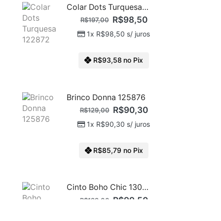
Colar Dots Turquesa 122872
R$
98,50
R$
197,00
1x
R$
98,50
s/ juros
R$
93,58
no Pix
Brinco Donna 125876
R$
90,30
R$
129,00
1x
R$
90,30
s/ juros
R$
85,79
no Pix
Cinto Boho Chic 130310 Black/Prata
R$
99,50
R$
199,00
1x
R$
99,50
s/ juros