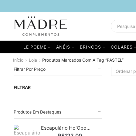
LE POÈME
ANÉIS
BRINCOS
COLARES
Início
Loja
Produtos Marcados Com A Tag “PASTEL”
Filtrar Por Preço
FILTRAR
Produtos Em Destaques
Escapulário Ho'Oponopono Ouro 122207
R$
122,00