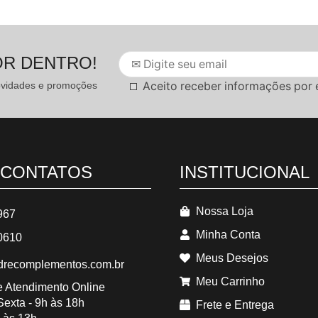
OR DENTRO!
Aceito receber informações por 
novidades e promoções
 CONTATOS
INSTITUCIONAL
Nossa Loja
967
Minha Conta
0610
Meus Desejos
recomplementos.com.br
Meu Carrinho
 e Atendimento Online
exta - 9h às 18h
Frete e Entrega