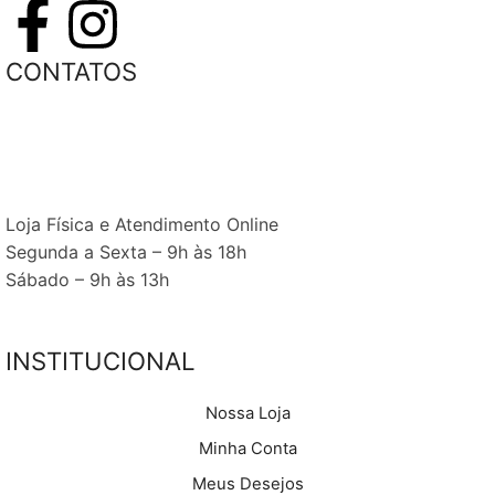
CONTATOS
(34) 3224-4967
(34) 99992-0610
madre@madrecomplementos.com.br
Loja Física e Atendimento Online
Segunda a Sexta – 9h às 18h
Sábado – 9h às 13h
Pátio Landscape – Avenida Landscape 2115. Lojas 15 e 16
Jardim Sul. Uberlândia/MG
INSTITUCIONAL
Nossa Loja
Minha Conta
Meus Desejos