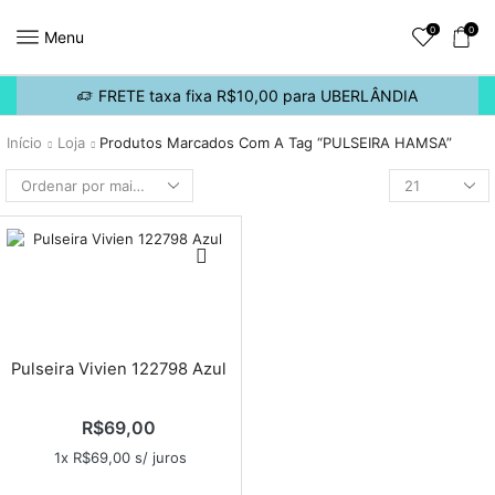
0
0
Menu
FRETE taxa fixa R$10,00 para UBERLÂNDIA
Início
Loja
Produtos Marcados Com A Tag “PULSEIRA HAMSA”
Pulseira Vivien 122798 Azul
R$
69,00
1x
R$
69,00
s/ juros