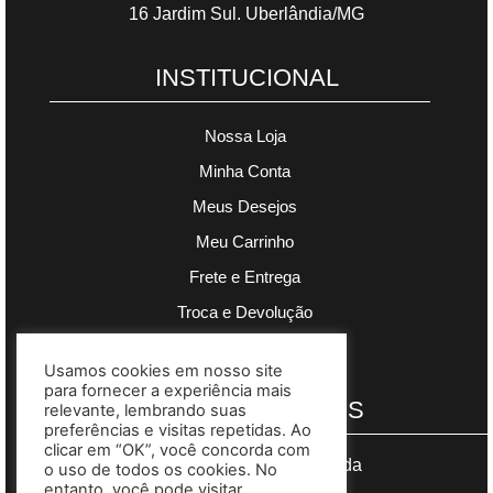
16 Jardim Sul. Uberlândia/MG
INSTITUCIONAL
Nossa Loja
Minha Conta
Meus Desejos
Meu Carrinho
Frete e Entrega
Troca e Devolução
Política de Privacidade
Usamos cookies em nosso site
para fornecer a experiência mais
PAGAMENTOS
relevante, lembrando suas
preferências e visitas repetidas. Ao
clicar em “OK”, você concorda com
Segurança garantida
o uso de todos os cookies. No
entanto, você pode visitar