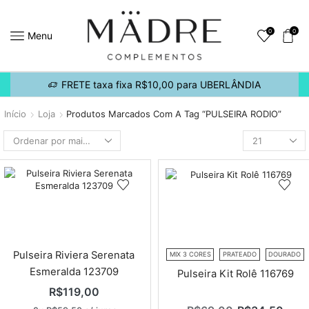
0
0
Menu
FRETE taxa fixa R$10,00 para UBERLÂNDIA
Início
Loja
Produtos Marcados Com A Tag “PULSEIRA RODIO”
Pulseira Riviera Serenata
MIX 3 CORES
PRATEADO
DOURADO
Esmeralda 123709
Pulseira Kit Rolê 116769
R$
119,00