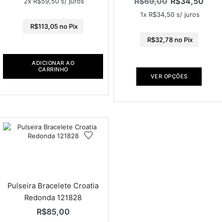
R$
69,00
R$
34,50
2x
R$
59,50
s/ juros
1x
R$
34,50
s/ juros
R$
113,05
no Pix
R$
32,78
no Pix
ADICIONAR AO
CARRINHO
VER OPÇÕES
Pulseira Bracelete Croatia
Redonda 121828
R$
85,00