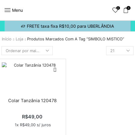
0
0
Menu
FRETE taxa fixa R$10,00 para UBERLÂNDIA
Início
Loja
Produtos Marcados Com A Tag “SIMBOLO MISTICO”
Colar Tanzânia 120478
R$
49,00
1x
R$
49,00
s/ juros