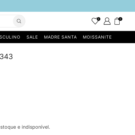
0
0
SCULINO
SALE
MADRE SANTA
MOISSANITE
9343
stoque e indisponível.