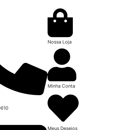
Nossa Loja
Minha Conta
7
0610
Meus Desejos