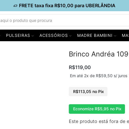
FRETE taxa fixa R$10,00 para UBERLÂNDIA
PULSEIRAS
ACESSÓRIOS
MADRE BAMBINI
MA
Brinco Andréa 10
R$
119,00
Em até 2x de
R$
59,50
s/ juros
R$
113,05
no Pix
Economize
R$
5,95
no Pix
Este produto está fora de e