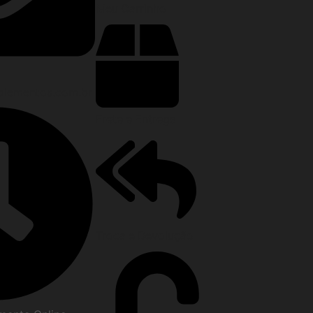
Meu Carrinho
lementos.com.br
Frete e Entrega
Troca e Devolução