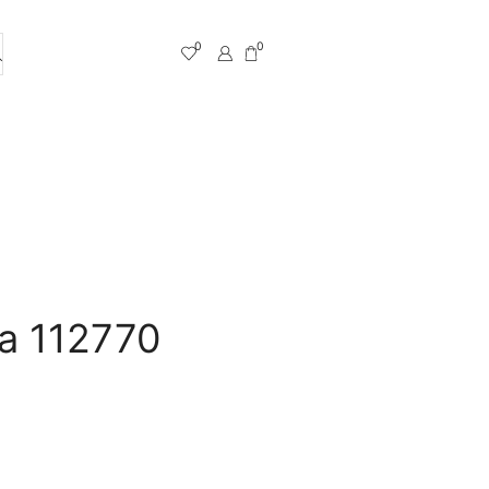
0
0
ja 112770