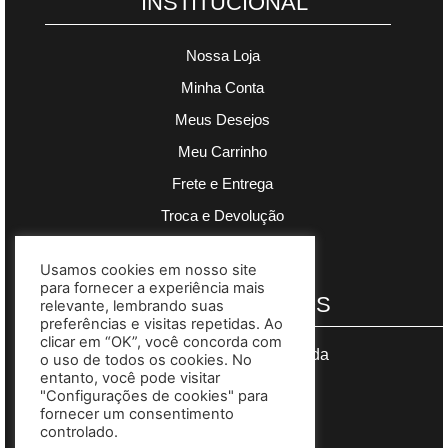
INSTITUCIONAL
Nossa Loja
Minha Conta
Meus Desejos
Meu Carrinho
Frete e Entrega
Troca e Devolução
Política de Privacidade
Usamos cookies em nosso site
para fornecer a experiência mais
PAGAMENTOS
relevante, lembrando suas
preferências e visitas repetidas. Ao
clicar em “OK”, você concorda com
Segurança garantida
o uso de todos os cookies. No
entanto, você pode visitar
"Configurações de cookies" para
fornecer um consentimento
controlado.