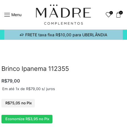
0
0
Menu
FRETE taxa fixa R$10,00 para UBERLÂNDIA
Brinco Ipanema 112355
R$
79,00
Em até 1x de
R$
79,00
s/ juros
R$
75,05
no Pix
Economize
R$
3,95
no Pix