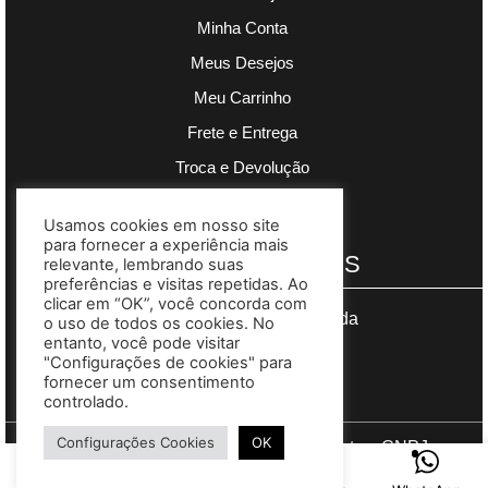
Minha Conta
Meus Desejos
Meu Carrinho
Frete e Entrega
Troca e Devolução
Política de Privacidade
Usamos cookies em nosso site
para fornecer a experiência mais
PAGAMENTOS
relevante, lembrando suas
preferências e visitas repetidas. Ao
clicar em “OK”, você concorda com
Segurança garantida
o uso de todos os cookies. No
entanto, você pode visitar
"Configurações de cookies" para
fornecer um consentimento
controlado.
Configurações Cookies
OK
Copyright © 2023 Madre Complementos. CNPJ
03.608.383/0001-73. Site desenvolvido por
Gomes Web
.