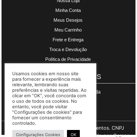
Nossa Loja
Minha Conta
Meus Desejos
Meu Carrinho
Frete e Entrega
Troca e Devolução
Política de Privacidade
Usamos cookies em nosso site
PAGAMENTOS
para fornecer a experiência mais
relevante, lembrando suas
preferências e visitas repetidas. Ao
Segurança garantida
clicar em “OK”, você concorda com
o uso de todos os cookies. No
entanto, você pode visitar
"Configurações de cookies" para
fornecer um consentimento
controlado.
Copyright © 2023 Madre Complementos. CNPJ
Configurações Cookies
OK
03.608.383/0001-73. Site desenvolvido por
Gomes