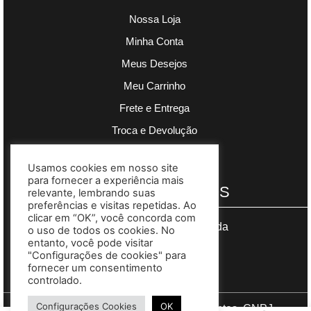
Nossa Loja
Minha Conta
Meus Desejos
Meu Carrinho
Frete e Entrega
Troca e Devolução
Política de Privacidade
Usamos cookies em nosso site
para fornecer a experiência mais
PAGAMENTOS
relevante, lembrando suas
preferências e visitas repetidas. Ao
clicar em “OK”, você concorda com
Segurança garantida
o uso de todos os cookies. No
entanto, você pode visitar
"Configurações de cookies" para
fornecer um consentimento
controlado.
Configurações Cookies
OK
Copyright © 2023 Madre Complementos. CNPJ