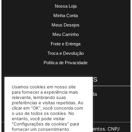
Nossa Loja
Minha Conta
Meus Desejos
Meu Carrinho
Frete e Entrega
Troca e Devolução
Política de Privacidade
PAGAMENTOS
Usamos cookies em nosso site
para fornecer a experiência mais
Segurança garantida
relevante, lembrando suas
preferências e visitas repetidas. Ao
clicar em “OK”, você concorda com
o uso de todos os cookies. No
entanto, você pode visitar
"Configurações de cookies" para
Copyright © 2023 Madre Complementos. CNPJ
fornecer um consentimento