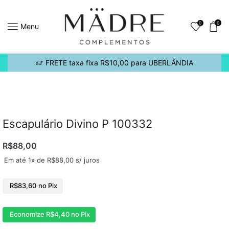
0
0
Menu
FRETE taxa fixa R$10,00 para UBERLÂNDIA
Escapulário Divino P 100332
R$
88,00
Em até 1x de
R$
88,00
s/ juros
R$
83,60
no Pix
Economize
R$
4,40
no Pix