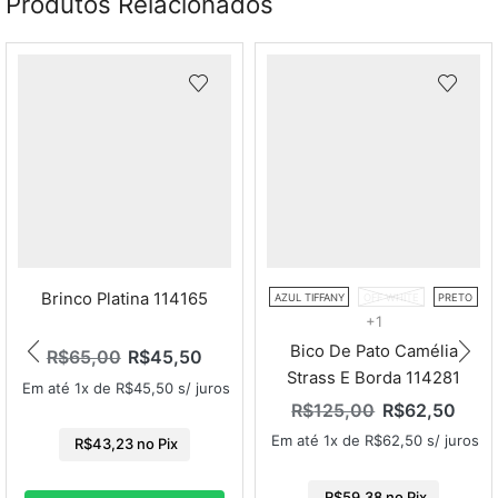
Produtos Relacionados
Brinco Platina 114165
AZUL TIFFANY
OFF WHITE
PRETO
+1
Bico De Pato Camélia
R$
65,00
R$
45,50
Strass E Borda 114281
Em até 1x de
R$
45,50
s/ juros
R$
125,00
R$
62,50
Em até 1x de
R$
62,50
s/ juros
R$
43,23
no Pix
R$
59,38
no Pix