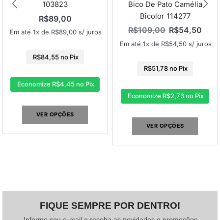
Bico De Pato Camélia
103823
Bicolor 114277
R$
89,00
R$
109,00
R$
54,50
Em até 1x de
R$
89,00
s/ juros
Em até 1x de
R$
54,50
s/ juros
R$
84,55
no Pix
R$
51,78
no Pix
Economize
R$
4,45
no Pix
Economize
R$
2,73
no Pix
VER OPÇÕES
VER OPÇÕES
FIQUE SEMPRE POR DENTRO!
Informe seu e-mail e receba as novidades e promoções