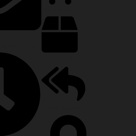
Meu Carrinho
lementos.com.br
Frete e Entrega
Troca e Devolução