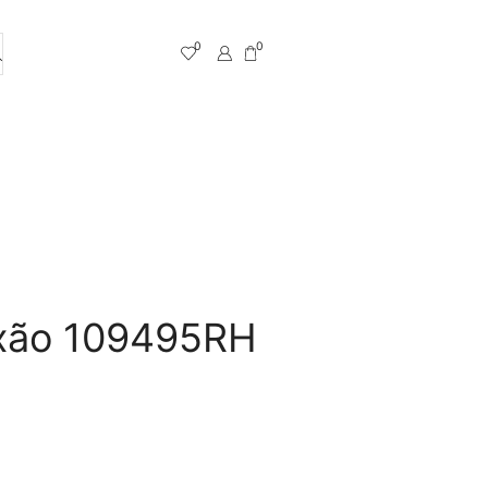
0
0
ixão 109495RH