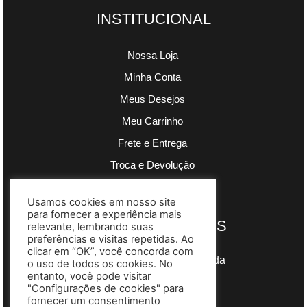
INSTITUCIONAL
Nossa Loja
Minha Conta
Meus Desejos
Meu Carrinho
Frete e Entrega
Troca e Devolução
Política de Privacidade
Usamos cookies em nosso site
para fornecer a experiência mais
PAGAMENTOS
relevante, lembrando suas
preferências e visitas repetidas. Ao
clicar em “OK”, você concorda com
Segurança garantida
o uso de todos os cookies. No
entanto, você pode visitar
"Configurações de cookies" para
fornecer um consentimento