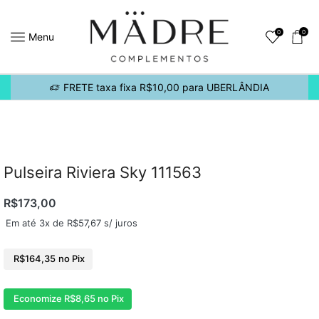
0
0
Menu
FRETE taxa fixa R$10,00 para UBERLÂNDIA
Pulseira Riviera Sky 111563
R$
173,00
Em até 3x de
R$
57,67
s/ juros
R$
164,35
no Pix
Economize
R$
8,65
no Pix