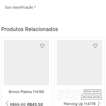
Sua classificação
*
Sua avaliação
*
Produtos Relacionados
Nome
*
Brinco Platina 114165
OURO 18K
RÓDIO
RÓDIO NEGRO
ZIRCONIA CRISTAL
ZIRCONIA NEGRA
E-mail
*
Piercing Up 114776
R$
65,00
R$
45,50