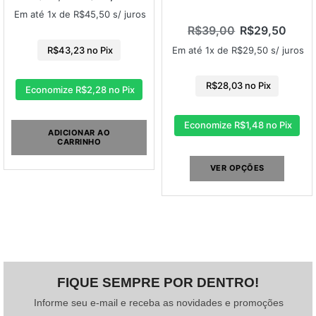
Em até 1x de
R$
45,50
s/ juros
R$
39,00
R$
29,50
Em até 1x de
R$
29,50
s/ juros
R$
43,23
no Pix
R$
28,03
no Pix
Economize
R$
2,28
no Pix
Economize
R$
1,48
no Pix
ADICIONAR AO
CARRINHO
VER OPÇÕES
FIQUE SEMPRE POR DENTRO!
Informe seu e-mail e receba as novidades e promoções