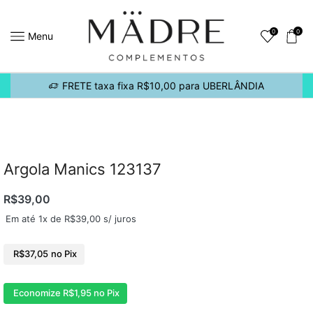
0
0
Menu
FRETE taxa fixa R$10,00 para UBERLÂNDIA
Argola Manics 123137
R$
39,00
Em até 1x de
R$
39,00
s/ juros
R$
37,05
no Pix
Economize
R$
1,95
no Pix