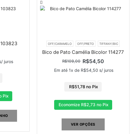
I 103823
OFF/CARAMELO
OFF/PRETO
TIFFANY/BIC
Bico de Pato Camélia Bicolor 114277
R$
54,50
R$
109,00
/ juros
Em até 1x de
R$
54,50
s/ juros
R$
51,78
no Pix
 Pix
Economize
R$
2,73
no Pix
INHO
VER OPÇÕES