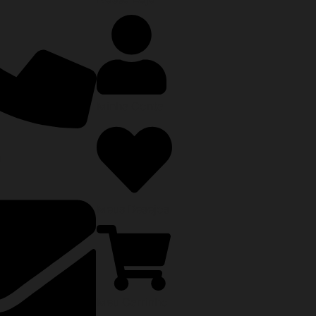
Minha Conta
0
Meus Desejos
Meu Carrinho