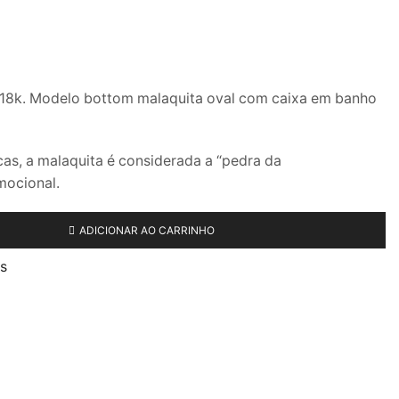
 18k. Modelo bottom malaquita oval com caixa em banho
cas, a malaquita é considerada a “pedra da
mocional.
ADICIONAR AO CARRINHO
os