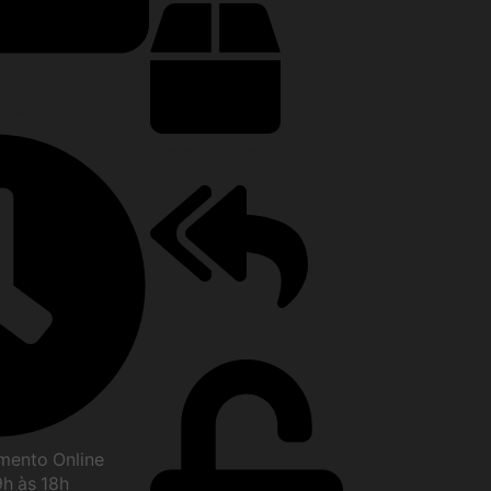
lementos.com.br
Frete e Entrega
Troca e Devolução
imento Online
9h às 18h