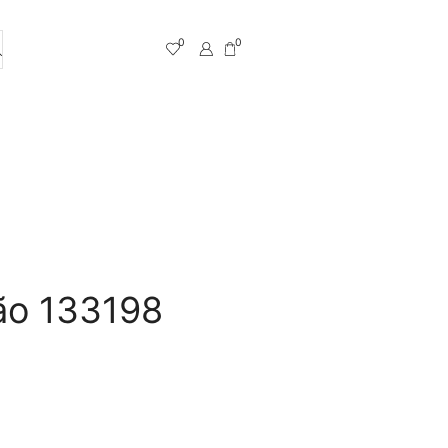
0
0
ão 133198