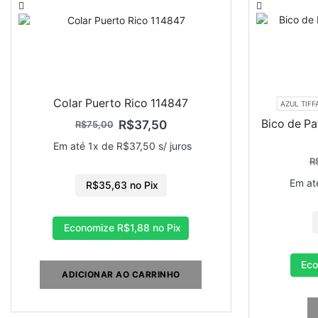
Colar Puerto Rico 114847
AZUL TIF
Bico de Pa
R$
37,50
R$
75,00
Em até 1x de
R$
37,50
s/ juros
R
Em at
R$
35,63
no Pix
Economize
R$
1,88
no Pix
Ec
ADICIONAR AO CARRINHO