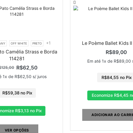
+1
Le Poème Ballet Kids I
FANY
OFF WHITE
PRETO
to Camélia Strass e Borda
R$
89,00
114281
Em até 1x de
R$
89,00
s
R$
62,50
$
125,00
é 1x de
R$
62,50
s/ juros
R$
84,55
no Pix
R$
59,38
no Pix
Economize
R$
4,45
no
onomize
R$
3,13
no Pix
ADICIONAR AO CARR
VER OPÇÕES