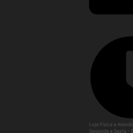
madre@madrecomp
Loja Física e Atend
Segunda a Sexta - 