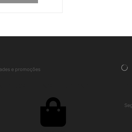
idades e promoções
NTATOS
INSTITUCIONAL
P
Seg
Nossa Loja