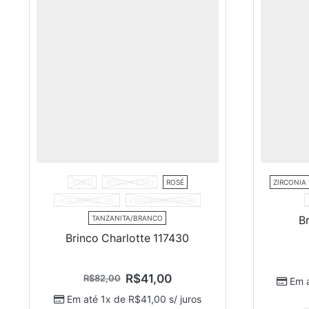
RÓDIO
RÓDIO NEGRO
ROSÉ
ZIRCONIA
ACQUA/AZUL BIC
ESMERALDA/NEGRO
TANZANITA/BRANCO
B
Brinco Charlotte 117430
R$
41,00
R$
82,00
Em 
Em até 1x de
R$
41,00
s/ juros