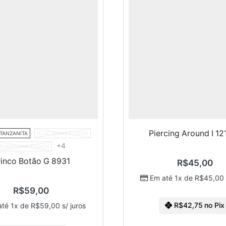
Piercing Around I 12
 TANZANITA
BLUE JEANS FUSION
+4
TURMALINA FUSION
rinco Botão G 8931
R$
45,00
Em até 1x de
R$
45,00
R$
59,00
R$
42,75
no Pix
até 1x de
R$
59,00
s/ juros