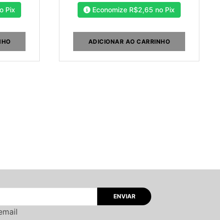
o Pix
Economize
R$
2,65
no Pix
NHO
ADICIONAR AO CARRINHO
email