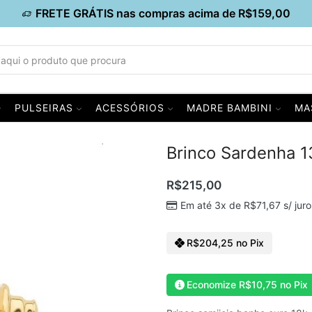
FRETE GRÁTIS nas compras acima de R$159,00
PULSEIRAS
ACESSÓRIOS
MADRE BAMBINI
MA
Brinco Sardenha 
R$
215,00
Em até 3x de
R$
71,67
s/ juro
R$
204,25
no Pix
Economize
R$
10,75
no Pix