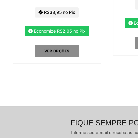
R$
38,95
no Pix
E
Economize
R$
2,05
no Pix
VER OPÇÕES
FIQUE SEMPRE P
Informe seu e-mail e receba as 