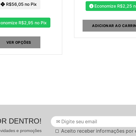
R$
56,05
no Pix
Economize
R$
2,25
n
conomize
R$
2,95
no Pix
ADICIONAR AO CARRI
VER OPÇÕES
OR DENTRO!
Aceito receber informações por 
novidades e promoções