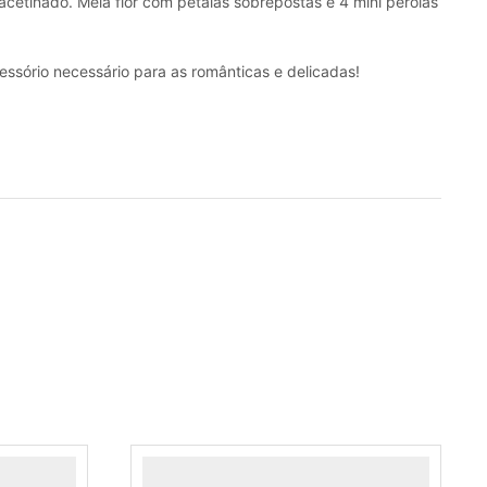
acetinado. Meia flor com pétalas sobrepostas e 4 mini pérolas
essório necessário para as românticas e delicadas!