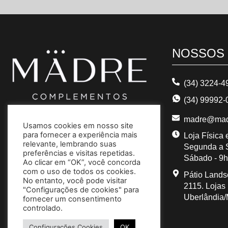
NOSSOS
(34) 3224-4
(34) 99992-
madre@mad
Usamos cookies em nosso site
para fornecer a experiência mais
Loja Física
relevante, lembrando suas
Segunda a S
preferências e visitas repetidas.
Sábado - 9h
Ao clicar em “OK”, você concorda
com o uso de todos os cookies.
Pátio Lands
No entanto, você pode visitar
2115. Lojas 
"Configurações de cookies" para
Uberlândia
fornecer um consentimento
controlado.
Configurações Cookies
OK