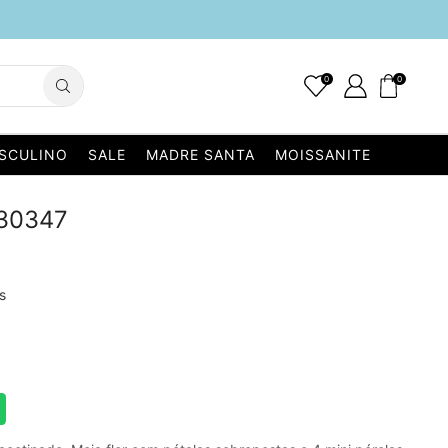
0
0
SCULINO
SALE
MADRE SANTA
MOISSANITE
130347
s