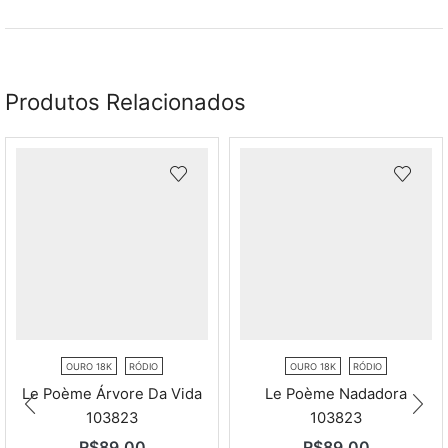
Produtos Relacionados
OURO 18K
RÓDIO
OURO 18K
RÓDIO
Le Poème Árvore Da Vida
Le Poème Nadadora
103823
103823
R$
89,00
R$
89,00