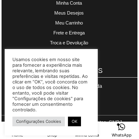
Minha Conta
Meus Desejos
Meu Carrinho
Frete e Entrega
Troca e Devolução
Política de Privacidade
Usamos cookies em nosso site
para fornecer a experiência mais
PAGAMENTOS
relevante, lembrando suas
preferências e visitas repetidas. Ao
clicar em “OK”, você concorda com
Segurança garantida
o uso de todos os cookies. No
entanto, você pode visitar
"Configurações de cookies" para
fornecer um consentimento
controlado.
Configurações Cookies
OK
Copyright © 2023 Madre Complementos. CNPJ
03.608.383/0001-73. Site desenvolvido por
Gomes Web
.
Home
Shop
Minha conta
WhatsApp