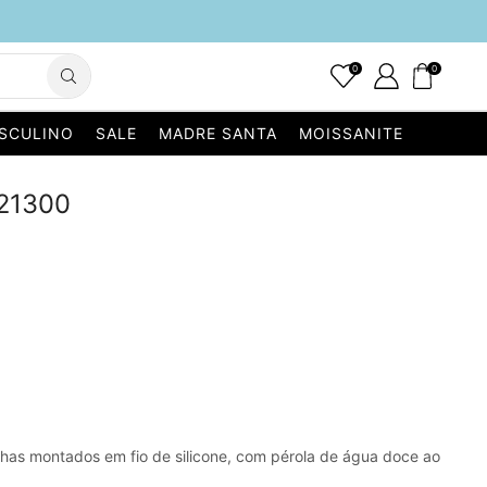
0
0
SCULINO
SALE
MADRE SANTA
MOISSANITE
121300
achas montados em fio de silicone, com pérola de água doce ao