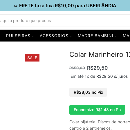
FRETE taxa fixa R$10,00 para UBERLÂNDIA
PULSEIRAS
ACESSÓRIOS
MADRE BAMBINI
MA
Colar Marinheiro 
SALE
R$
29,50
R$
59,00
Em até 1x de
R$
29,50
s/ juros
R$
28,03
no Pix
Economize
R$
1,48
no Pix
Colar bijuteria. Discos de borr
centro e 2 entremeios.