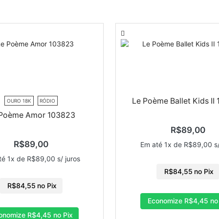
Le Poème Ballet Kids II
OURO 18K
RÓDIO
 Poème Amor 103823
R$
89,00
R$
89,00
Em até 1x de
R$
89,00
s/
té 1x de
R$
89,00
s/ juros
R$
84,55
no Pix
R$
84,55
no Pix
Economize
R$
4,45
no
onomize
R$
4,45
no Pix