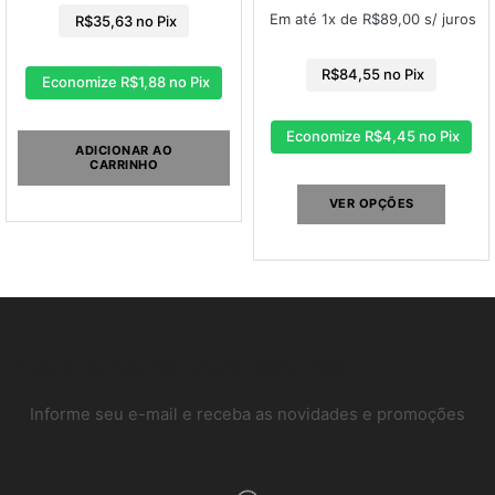
Em até 1x de
R$
89,00
s/ juros
R$
35,63
no Pix
R$
84,55
no Pix
Economize
R$
1,88
no Pix
Economize
R$
4,45
no Pix
ADICIONAR AO
CARRINHO
VER OPÇÕES
FIQUE SEMPRE POR DENTRO!
Informe seu e-mail e receba as novidades e promoções