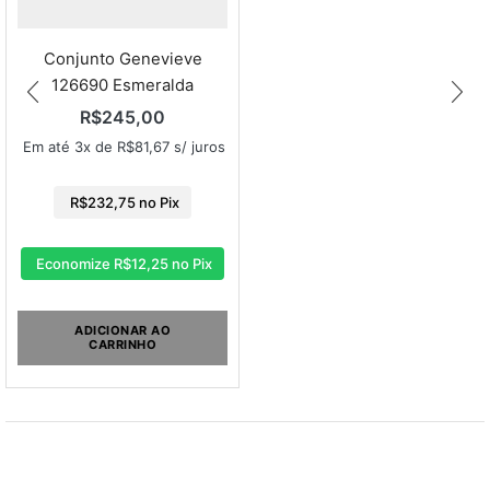
Conjunto Genevieve
126690 Esmeralda
R$
245,00
Em até 3x de
R$
81,67
s/ juros
R$
232,75
no Pix
Economize
R$
12,25
no Pix
ADICIONAR AO
CARRINHO