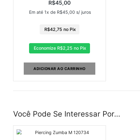
R$
45,00
Em até 1x de
R$
45,00
s/ juros
R$
42,75
no Pix
Economize
R$
2,25
no Pix
ADICIONAR AO CARRINHO
Você Pode Se Interessar Por…