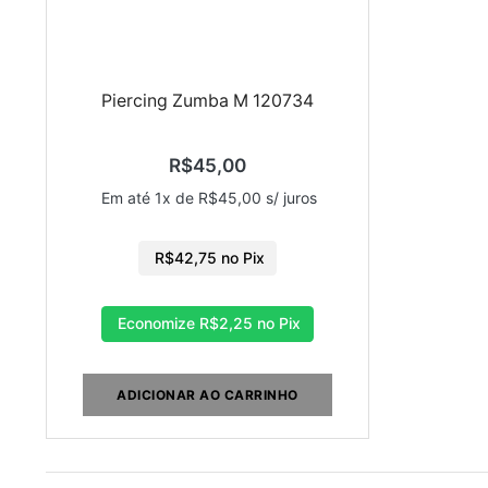
Piercing Zumba M 120734
R$
45,00
Em até 1x de
R$
45,00
s/ juros
R$
42,75
no Pix
Economize
R$
2,25
no Pix
ADICIONAR AO CARRINHO