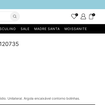
0
0
SCULINO
SALE
MADRE SANTA
MOISSANITE
 120735
ódio. Unilateral. Argola encaixável contorno bolinhas.