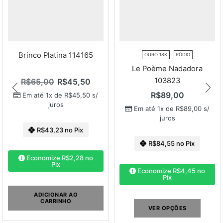
Nome
*
Brinco Platina 114165
OURO 18K
RÓDIO
Le Poème Nadadora
E-mail
*
103823
R$
65,00
R$
45,50
R$
89,00
Em até 1x de
R$
45,50
s/
juros
Em até 1x de
R$
89,00
s/
juros
R$
43,23
no Pix
R$
84,55
no Pix
Economize
R$
2,28
no
Pix
Economize
R$
4,45
no
Pix
ADICIONAR AO
CARRINHO
VER OPÇÕES