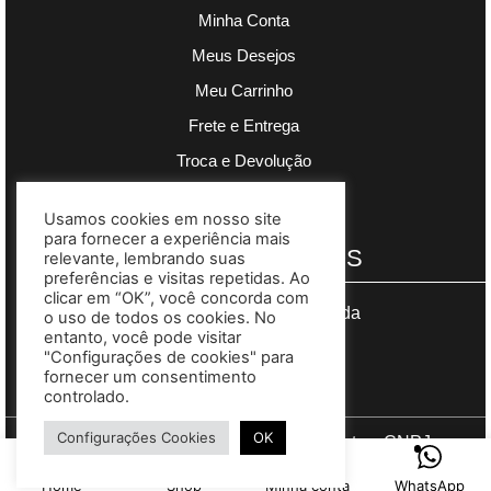
Minha Conta
Meus Desejos
Meu Carrinho
Frete e Entrega
Troca e Devolução
Política de Privacidade
Usamos cookies em nosso site
para fornecer a experiência mais
PAGAMENTOS
relevante, lembrando suas
preferências e visitas repetidas. Ao
clicar em “OK”, você concorda com
Segurança garantida
o uso de todos os cookies. No
entanto, você pode visitar
"Configurações de cookies" para
fornecer um consentimento
controlado.
Configurações Cookies
OK
Copyright © 2023 Madre Complementos. CNPJ
03.608.383/0001-73. Site desenvolvido por
Gomes Web
.
Home
Shop
Minha conta
WhatsApp