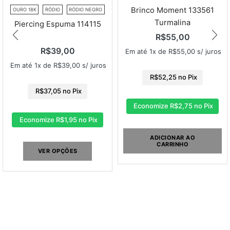
Brinco Moment 133561
OURO 18K
RÓDIO
RÓDIO NEGRO
Turmalina
Piercing Espuma 114115
R$
55,00
R$
39,00
Em até 1x de
R$
55,00
s/ juros
Em até 1x de
R$
39,00
s/ juros
R$
52,25
no Pix
R$
37,05
no Pix
Economize
R$
2,75
no Pix
Economize
R$
1,95
no Pix
ADICIONAR AO
CARRINHO
VER OPÇÕES