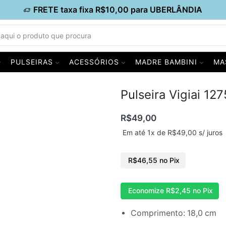
FRETE taxa fixa R$10,00 para UBERLÂNDIA
PULSEIRAS
ACESSÓRIOS
MADRE BAMBINI
MA
Pulseira Vigiai 12
R$
49,00
Em até 1x de
R$
49,00
s/ juros
R$
46,55
no Pix
Economize
R$
2,45
no Pix
Comprimento: 18,0 cm